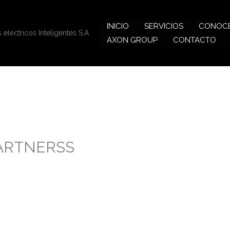
INICIO
SERVICIOS
CONOC
s electricos Inteligentes S.A
AXON GROUP
CONTACTO
ARTNERSS