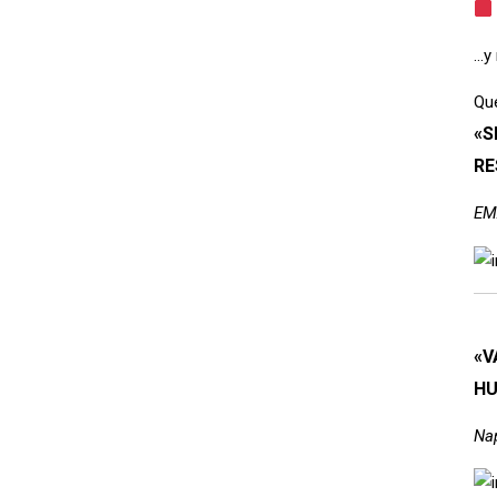
…y
Qu
«S
RE
EM
«V
HU
Na