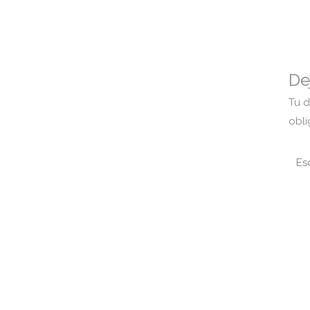
De
Tu d
obl
Escr
aquí.