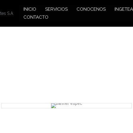
INICIO
SERVICIOS
CONOCENOS
INGETE
ntes S.A
CONTACTO
a un comentario
/
Sin categoría
/ Por
cris