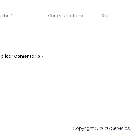
bre*
Correo
Web
electrónico*
Guarda mi nombre, correo electrónico y web en este navegad
 la próxima vez que comente.
Copyright © 2026 Servicios E