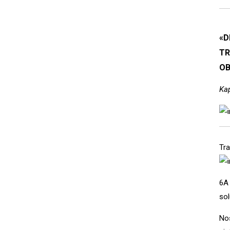
«D
TR
OB
Kap
Tra
6A 
sol
Nos