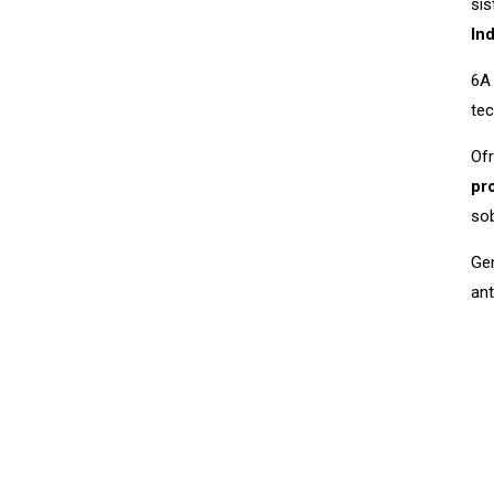
si
In
6A 
tec
Of
pr
sob
Ge
ant
←
Entrada anterio